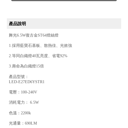
產品說明
舞光
6.5W
復古金
ST64
燈絲燈
1.
採用藍寶石基板、散熱佳、光效強
2.
等同白織燈
40
瓦亮度、省電
92%
3.
壽命為白織燈
15
倍
產品型號：
LED-E27ED6YSTR1
電壓：
100-240V
消耗電力：
6.5W
色溫：
2200k
光通量：
690LM