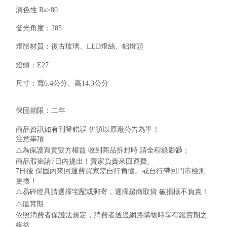
演色性
:Ra>80
發光角度：
285
燈體材質：復古玻璃、
LED
燈絲、鋁燈頭
燈頭：
E27
尺寸：寬
6.4
公分、高
14.3
公分
保固期限：二年
商品資訊如有刊登錯誤
仍須以原廠公告為準！
注意事項
:
⚠️
為保護買賣雙方權益
收到商品拆封時
請全程錄影
📹
；
商品瑕疵請
7
日內提出！賣家負責來回運費。
7
日後
保固內來回運費買家需自行負擔。或自行帶回門市檢測
更換！
⚠️
易碎燈具請選擇宅配或郵寄，選擇超商取貨
破損概不負責！
⚠️
鑑賞期
依照消費者保護法規定，消費者透過網路購物時享有鑑賞期之
權益。