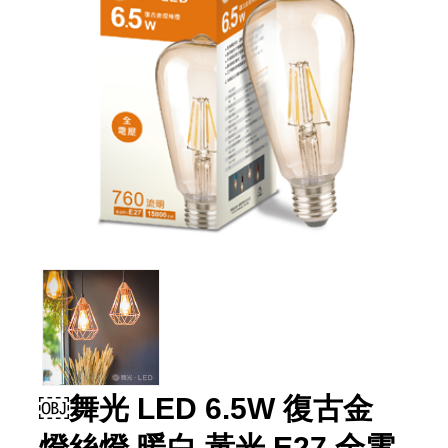
￼舞光 LED 6.5W 復古金
燈絲燈 暖白 黃光 E27 全電