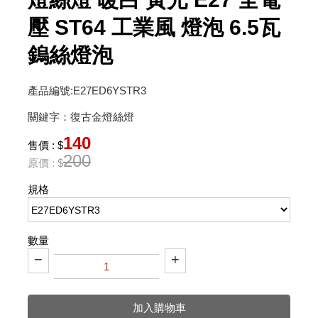
壓 ST64 工業風 燈泡 6.5瓦
鎢絲燈泡
產品編號:E27ED6YSTR3
關鍵字：復古金燈絲燈
140
售價 : $
200
原價 : $
規格
數量
−
+
加入購物車