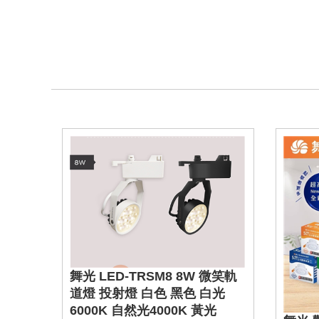
半吸頂
燈 電
舞光 LED-TRSM8 8W 微笑軌
7 光
道燈 投射燈 白色 黑色 白光
6000K 自然光4000K 黃光