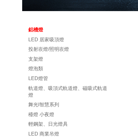
鋁槽燈
LED 居家吸頂燈
投射崁燈/照明崁燈
支架燈
燈泡類
LED燈管
軌道燈、吸頂式軌道燈、磁吸式軌道
燈
舞光I智慧系列
檯燈 小夜燈
輕鋼架、日光燈具
LED 商業吊燈