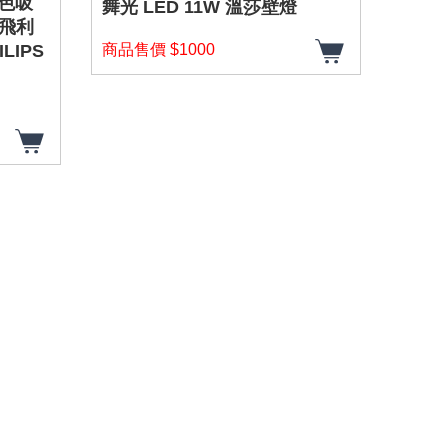
調色吸
舞光 LED 11W 溫莎壁燈
￼舞光
 飛利
種光
LIPS
商品售價 $1000
（限
驅動器
1、四
2、室
（限裝
商品售價