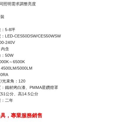
不同照明需求調整亮度
安裝
：5-8坪
LED-CES50DSW/CES50WSW
0-240V
：內含
：50W
00K～6500K
500LM/5000LM
0RA
/光束角：120
：鐵材烤白漆、PMMA星鑽燈罩
51公分、高14.5公分
限：二年
燈具，專業服務銷售