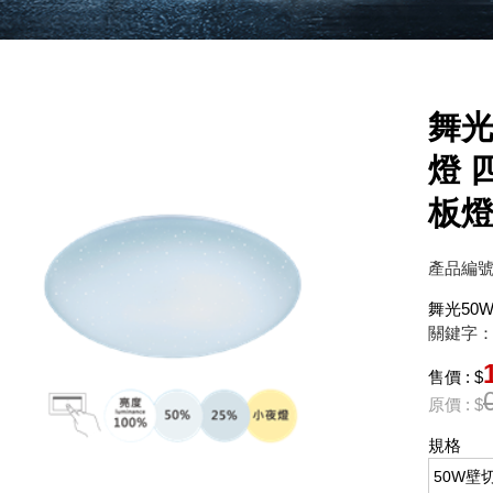
舞光
燈 
板燈
產品編號
舞光50
關鍵字：
售價 : $
原價 : $
規格