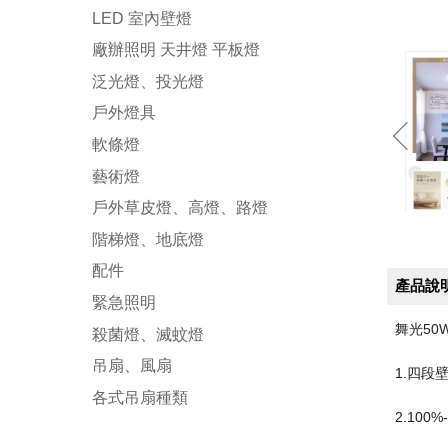
LED 室內壁燈
廠辦照明 天井燈 平板燈
泛光燈、投光燈
戶外燈具
軟條燈
藝術燈
戶外草皮燈、高燈、路燈
階梯燈、地底燈
配件
產品說
緊急照明
舞光50
殺菌燈、滅蚊燈
吊扇、風扇
1.四段
各式吊扇種類
2.100