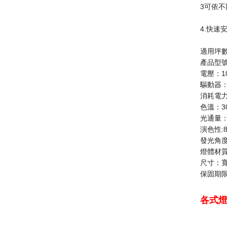
3可依
4.快速
適用坪數
產品型號：
電壓：10
驅動器
消耗電力
色溫：30
光通量：4
演色性:8
發光角度
燈體材質
尺寸：寬
保固期
各式