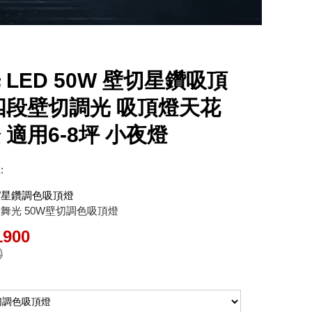
 LED 50W 壁切星鑽吸頂
四段壁切調光 吸頂燈天花
 適用6-8坪 小夜燈
:
W星鑽調色吸頂燈
舞光 50W壁切調色吸頂燈
1900
0