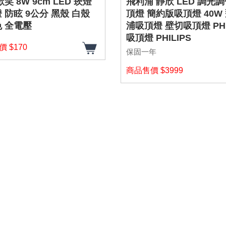
笑 8W 9cm LED 崁燈
飛利浦 靜欣 LED 調光
 防眩 9公分 黑殼 白殼
頂燈 簡約版吸頂燈 40W
 全電壓
浦吸頂燈 壁切吸頂燈 PHI
吸頂燈 PHILIPS
 $170
保固一年
商品售價 $3999