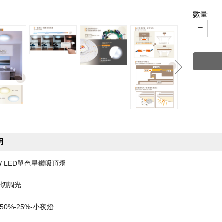
數量
−
明
W LED單色星鑽吸頂燈
壁切調光
%-50%-25%-小夜燈