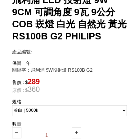
9CM 可調角度 9瓦 9公分
COB 崁燈 白光 自然光 黃光
RS100B G2 PHILIPS
產品編號:
保固一年
關鍵字：飛利浦 9W投射燈 RS100B G2
289
售價 : $
360
原價 : $
規格
數量
−
+