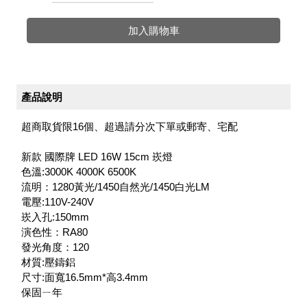
加入購物車
產品說明
超商取貨限16個、超過請分次下單或郵寄、宅配
新款 國際牌 LED 16W 15cm 崁燈
色溫:3000K 4000K 6500K
流明：1280黃光/1450自然光/1450白光LM
電壓:110V-240V
崁入孔:150mm
演色性：RA80
發光角度：120
材質:壓鑄鋁
尺寸:面寬16.5mm*高3.4mm
保固ㄧ年