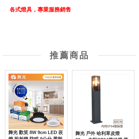
各式燈具，專業服務銷售
推薦商品
舞光 歡笑 8W 9cm LED 崁
舞光 戶外 哈利草皮燈
燈 投射燈 防眩 9公分 黑殼