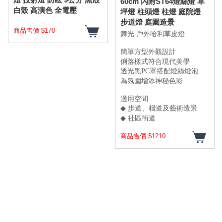
60cm 內附ST64燈絲燈 草
白殼 高演色 全電壓
坪燈 柱頭燈 柱燈 庭院燈
步道燈 庭園造景
商品售價 $170
舞光
戶外哈利草皮燈
簡單方型外觀設計
俐落樣式符合現代美學
透光黑
PC
罩搭配燈絲燈泡
為氛圍增添神秘色彩
適用空間
◆
步道、棧道及藝術造景
◆
社區街道
商品售價 $1210