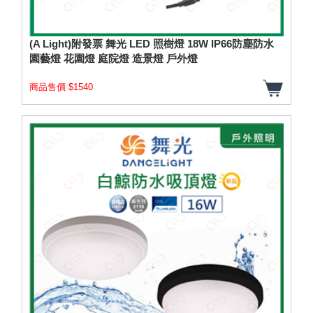
(A Light)附發票 舞光 LED 照樹燈 18W IP66防塵防水
園藝燈 花園燈 庭院燈 造景燈 戶外燈
商品售價 $1540