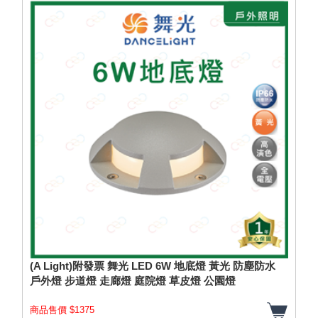
(A Light)附發票 舞光 LED 6W 地底燈 黃光 防塵防水
戶外燈 步道燈 走廊燈 庭院燈 草皮燈 公園燈
商品售價 $1375