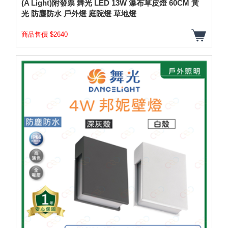
(A Light)附發票 舞光 LED 13W 瀑布草皮燈 60CM 黃
光 防塵防水 戶外燈 庭院燈 草地燈
商品售價 $2640