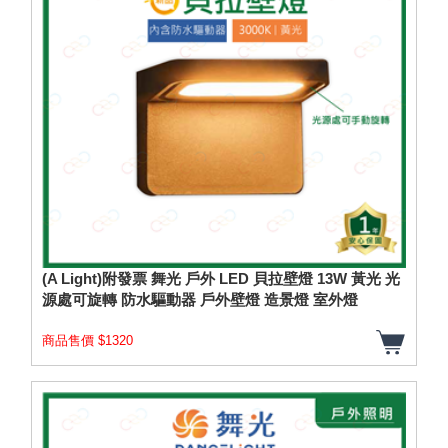
(A Light)附發票 舞光 戶外 LED 貝拉壁燈 13W 黃光 光
源處可旋轉 防水驅動器 戶外壁燈 造景燈 室外燈
商品售價 $1320