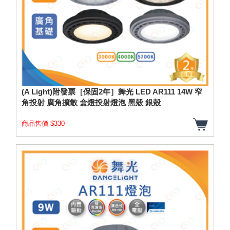
(A Light)附發票［保固2年］舞光 LED AR111 14W 窄
角投射 廣角擴散 盒燈投射燈泡 黑殼 銀殼
商品售價 $330