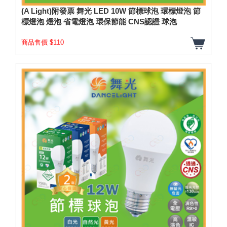
(A Light)附發票 舞光 LED 10W 節標球泡 環標燈泡 節
標燈泡 燈泡 省電燈泡 環保節能 CNS認證 球泡
商品售價 $110