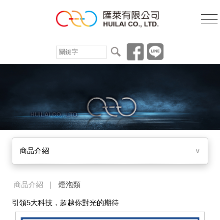
商品介紹
∨
商品介紹
｜ 燈泡類
引領5大科技，超越你對光的期待