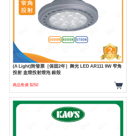
(A Light)附發票［保固2年］舞光 LED AR111 9W 窄角
投射 盒燈投射燈泡 銀殼
商品售價 $250