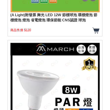
(A Light)附發票 舞光 LED 12W 節標球泡 環標燈泡 節
標燈泡 燈泡 省電燈泡 環保節能 CNS認證 球泡
商品售價 $120