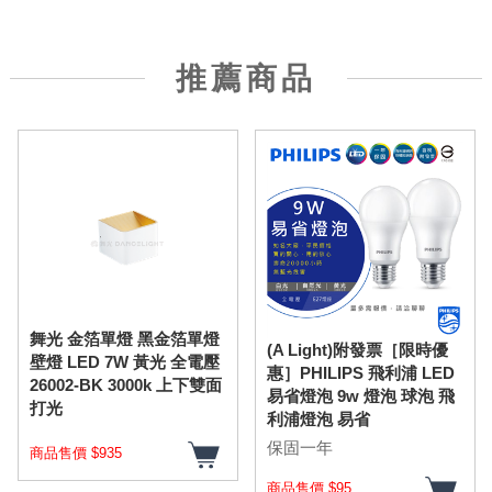
推薦商品
舞光 金箔單燈 黑金箔單燈
(A Light)附發票［限時優
壁燈 LED 7W 黃光 全電壓
惠］PHILIPS 飛利浦 LED
26002-BK 3000k 上下雙面
易省燈泡 9w 燈泡 球泡 飛
打光
利浦燈泡 易省
保固一年
商品售價 $935
商品售價 $95