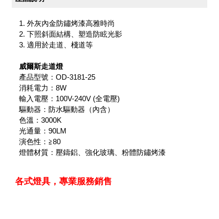
1. 外灰內金防鏽烤漆高雅時尚
2. 下照斜面結構、塑造防眩光影
3. 適用於走道、棧道等
威爾斯走道燈
產品型號：OD-3181-25
消耗電力：8W
輸入電壓：100V-240V (全電壓)
驅動器：防水驅動器（內含）
色溫：3000K
光通量：90LM
演色性：≧80
燈體材質：
壓鑄鋁、強化玻璃、粉體防鏽烤漆
各式燈具，專業服務銷售